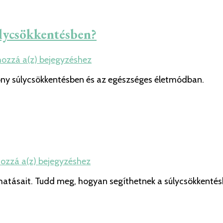
Minden,
amit
tudnod
úlycsökkentésben?
érdemes
róla
Hogyan
hozzá a(z)
bejegyzéshez
segíthet
kony súlycsökkentésben és az egészséges életmódban.
a
fogyás
tapasszal
a
súlycsökkentésben?
A
hozzá a(z)
bejegyzéshez
teljes
ékhatásait. Tudd meg, hogyan segíthetnek a súlycsökkentés
útmutató
a
fogyás
injekcióról