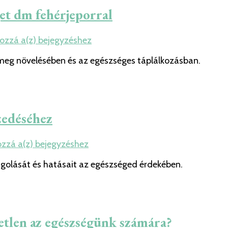
et dm fehérjeporral
Hogyan
hozzá a(z)
bejegyzéshez
érheted
ömeg növelésében és az egészséges táplálkozásban.
el
a
kívánt
izomtömeget
dm
zedéséhez
fehérjeporral
A
ozzá a(z)
bejegyzéshez
teljes
golását és hatásait az egészséged érdekében.
útmutató
a
D3-
vitamin
3000
etlen az egészségünk számára?
szedéséhez