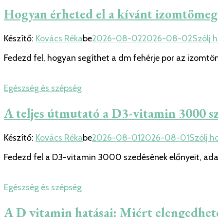
Hogyan érheted el a kívánt izomtömeg
Készítő:
Kovács Réka
be
2026-08-02
2026-08-02
Szólj 
Fedezd fel, hogyan segíthet a dm fehérje por az izomt
Egészség és szépség
A teljes útmutató a D3-vitamin 3000 s
Készítő:
Kovács Réka
be
2026-08-01
2026-08-01
Szólj h
Fedezd fel a D3-vitamin 3000 szedésének előnyeit, ada
Egészség és szépség
A D vitamin hatásai: Miért elengedhet