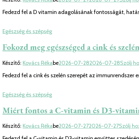
Fedezd fel a D vitamin adagolásának fontosságát, hatása
Egészség és szépség
Fokozd meg egészséged a cink és szelén
Készítő:
Kovács Réka
be
2026-07-28
2026-07-28
Szólj h
Fedezd fel a cink és szelén szerepét az immunrendszer e
Egészség és szépség
Miért fontos a C-vitamin és D3-vitami
Készítő:
Kovács Réka
be
2026-07-27
2026-07-27
Szólj ho
Fedezd fel a C-vitamin és D3-vitamin együttes szedésé