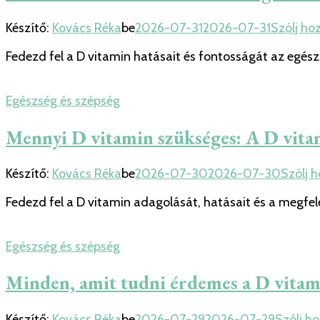
Készítő:
Kovács Réka
be
2026-07-31
2026-07-31
Szólj ho
Fedezd fel a D vitamin hatásait és fontosságát az egés
Egészség és szépség
Mennyi D vitamin szükséges: A D vitam
Készítő:
Kovács Réka
be
2026-07-30
2026-07-30
Szólj 
Fedezd fel a D vitamin adagolását, hatásait és a megfe
Egészség és szépség
Minden, amit tudni érdemes a D vitam
Készítő:
Kovács Réka
be
2026-07-29
2026-07-29
Szólj h