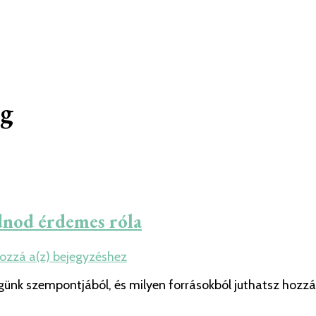
ég
dnod érdemes róla
Mibe
hozzá a(z)
bejegyzéshez
van
günk szempontjából, és milyen forrásokból juthatsz hozzá
D
vitamin?