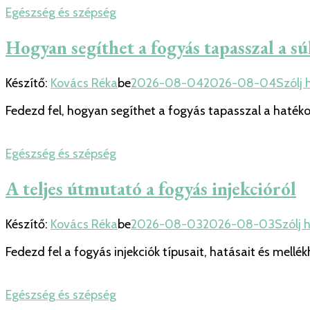
Egészség és szépség
Hogyan segíthet a fogyás tapasszal a s
Készítő:
Kovács Réka
be
2026-08-04
2026-08-04
Szólj 
Fedezd fel, hogyan segíthet a fogyás tapasszal a haté
Egészség és szépség
A teljes útmutató a fogyás injekcióról
Készítő:
Kovács Réka
be
2026-08-03
2026-08-03
Szólj 
Fedezd fel a fogyás injekciók típusait, hatásait és mell
Egészség és szépség