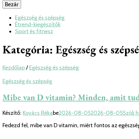
Bezár
Egészség és szépség
Étrend-kiegészítők
Sport és fitnesz
Kategória:
Egészség és széps
Kezdőlap
/
Egészség és szépség
Egészség és szépség
Mibe van D vitamin? Minden, amit tu
Készítő:
Kovács Réka
be
2026-08-05
2026-08-05
Szólj 
Fedezd fel, mibe van D vitamin, miért fontos az egészsé