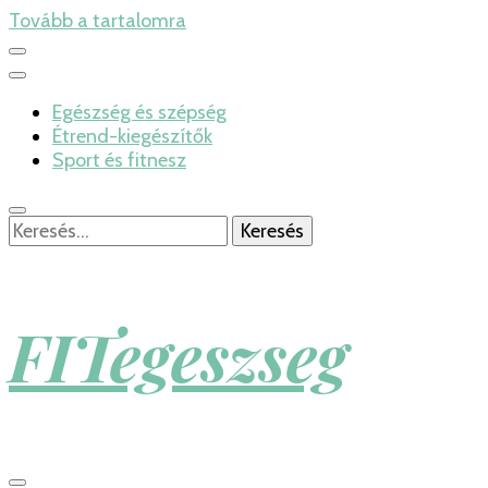
Tovább a tartalomra
Egészség és szépség
Étrend-kiegészítők
Sport és fitnesz
Keresés:
FITegeszseg