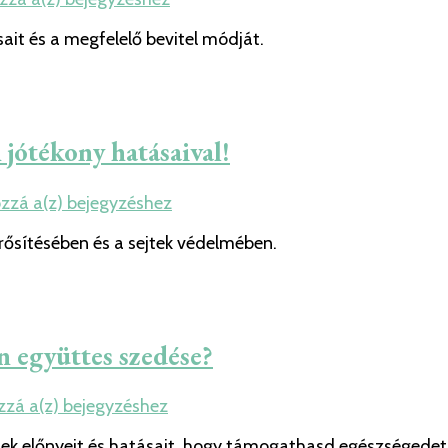
amit
it és a megfelelő bevitel módját.
tudni
érdemes
a
D
vitamin
 jótékony hatásaival!
adagolásáról
Fokozd
ozzá a(z)
bejegyzéshez
meg
rősítésében és a sejtek védelmében.
egészséged
a
cink
és
szelén
n együttes szedése?
jótékony
hatásaival!
Miért
zzá a(z)
bejegyzéshez
fontos
nek előnyeit és hatásait, hogy támogathasd egészségedet