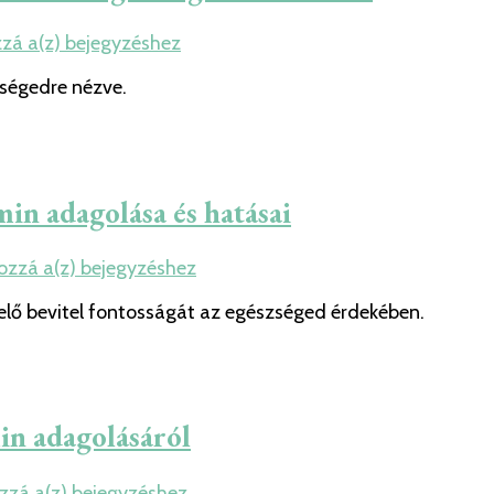
A
zzá a(z)
bejegyzéshez
D
zségedre nézve.
vitamin
hatásai:
Miért
elengedhetetlen
az
in adagolása és hatásai
egészségünk
számára?
Mennyi
hozzá a(z)
bejegyzéshez
D
lelő bevitel fontosságát az egészséged érdekében.
vitamin
szükséges:
A
D
vitamin
in adagolásáról
adagolása
és
hatásai
Minden,
ozzá a(z)
bejegyzéshez