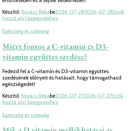
erősítésében és a sejtek védelmében.
Készítő:
Kovács Réka
be
2026-07-28
2026-07-28
Szólj
Fokozd
hozzá a(z)
bejegyzéshez
meg
egészséged
Egészség és szépség
a
cink
Miért fontos a C-vitamin és D3-
és
vitamin együttes szedése?
szelén
jótékony
hatásaival!
Fedezd fel a C-vitamin és D3-vitamin együttes
szedésének előnyeit és hatásait, hogy támogathasd
egészségedet!
Készítő:
Kovács Réka
be
2026-07-27
2026-07-27
Szólj
Miért
hozzá a(z)
bejegyzéshez
fontos
a
Egészség és szépség
C-
vitamin
Mik a D vitamin mellékhatásai és