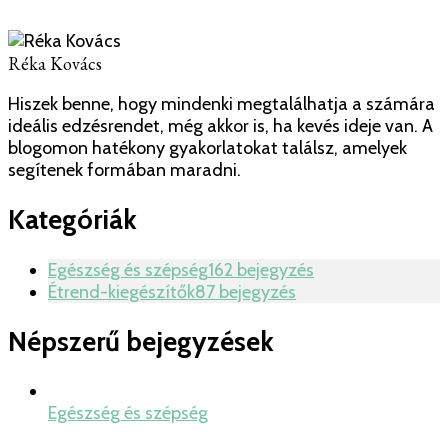
D-
vitamin
szerepével
Réka Kovács
és
forrásaival!
Hiszek benne, hogy mindenki megtalálhatja a számára
ideális edzésrendet, még akkor is, ha kevés ideje van. A
blogomon hatékony gyakorlatokat találsz, amelyek
segítenek formában maradni.
Kategóriák
Egészség és szépség
162 bejegyzés
Étrend-kiegészítők
87 bejegyzés
Népszerű bejegyzések
Egészség és szépség