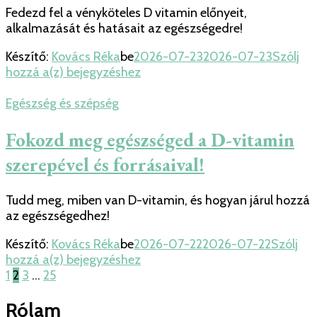
Fedezd fel a vényköteles D vitamin előnyeit,
alkalmazását és hatásait az egészségedre!
Készítő:
Kovács Réka
be
2026-07-23
2026-07-23
Szólj
Minden,
hozzá a(z)
bejegyzéshez
amit
a
Egészség és szépség
vényköteles
D
Fokozd meg egészséged a D-vitamin
vitaminról
szerepével és forrásaival!
tudni
érdemes
Tudd meg, miben van D-vitamin, és hogyan járul hozzá
az egészségedhez!
Készítő:
Kovács Réka
be
2026-07-22
2026-07-22
Szólj
Fokozd
hozzá a(z)
bejegyzéshez
Bejegyzések
Oldal
Oldal
Oldal
Oldal
meg
1
2
3
…
25
egészséged
lapozása
a
Rólam