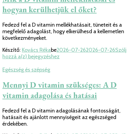
és
hogyan kerülhetjük el őket?
D3-
vitamin
együttes
Fedezd fel a D vitamin mellékhatásait, tüneteit és a
szedése?
megfelelő adagolást, hogy elkerülhesd a kellemetlen
következményeket.
Készítő:
Kovács Réka
be
2026-07-26
2026-07-26
Szólj
Mik
hozzá a(z)
bejegyzéshez
a
D
Egészség és szépség
vitamin
mellékhatásai
Mennyi D vitamin szükséges: A D
és
vitamin adagolása és hatásai
hogyan
kerülhetjük
el
Fedezd fel a D vitamin adagolásának fontosságát,
őket?
hatásait és ajánlott mennyiségeit az egészséged
érdekében.