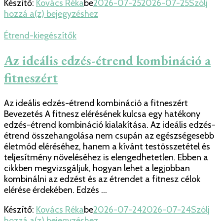
Készítő:
Kovács Réka
be
2026-07-25
2026-07-25
Szólj
Mennyi
hozzá a(z)
bejegyzéshez
D
vitamin
Étrend-kiegészítők
szükséges:
A
Az ideális edzés-étrend kombináció a
D
fitneszért
vitamin
adagolása
és
Az ideális edzés-étrend kombináció a fitneszért
hatásai
Bevezetés A fitnesz elérésének kulcsa egy hatékony
edzés-étrend kombináció kialakítása. Az ideális edzés-
étrend összehangolása nem csupán az egészségesebb
életmód eléréséhez, hanem a kívánt testösszetétel és
teljesítmény növeléséhez is elengedhetetlen. Ebben a
cikkben megvizsgáljuk, hogyan lehet a legjobban
kombinálni az edzést és az étrendet a fitnesz célok
elérése érdekében. Edzés …
Készítő:
Kovács Réka
be
2026-07-24
2026-07-24
Szólj
Az
hozzá a(z)
bejegyzéshez