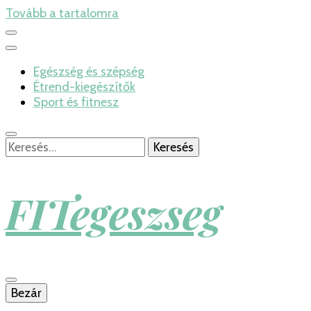
Tovább a tartalomra
Egészség és szépség
Étrend-kiegészítők
Sport és fitnesz
Keresés:
FITegeszseg
Bezár