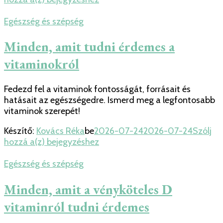
ideális
edzés-
Egészség és szépség
étrend
kombináció
Minden, amit tudni érdemes a
a
vitaminokról
fitneszért
Fedezd fel a vitaminok fontosságát, forrásait és
hatásait az egészségedre. Ismerd meg a legfontosabb
vitaminok szerepét!
Készítő:
Kovács Réka
be
2026-07-24
2026-07-24
Szólj
Minden,
hozzá a(z)
bejegyzéshez
amit
tudni
Egészség és szépség
érdemes
a
Minden, amit a vényköteles D
vitaminokról
vitaminról tudni érdemes