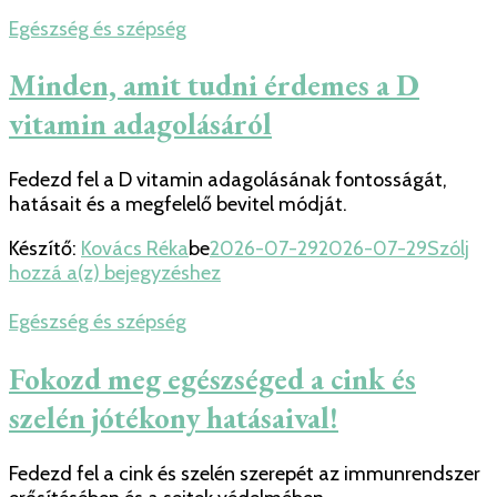
D
vitamin
Egészség és szépség
szükséges:
A
Minden, amit tudni érdemes a D
D
vitamin adagolásáról
vitamin
adagolása
és
Fedezd fel a D vitamin adagolásának fontosságát,
hatásai
hatásait és a megfelelő bevitel módját.
Készítő:
Kovács Réka
be
2026-07-29
2026-07-29
Szólj
Minden,
hozzá a(z)
bejegyzéshez
amit
tudni
Egészség és szépség
érdemes
a
Fokozd meg egészséged a cink és
D
szelén jótékony hatásaival!
vitamin
adagolásáról
Fedezd fel a cink és szelén szerepét az immunrendszer