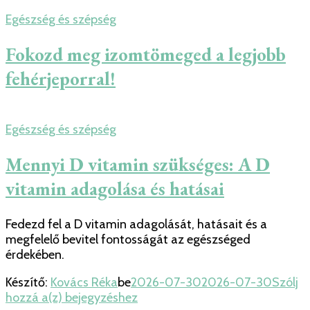
Egészség és szépség
Fokozd meg izomtömeged a legjobb
fehérjeporral!
Egészség és szépség
Mennyi D vitamin szükséges: A D
vitamin adagolása és hatásai
Fedezd fel a D vitamin adagolását, hatásait és a
megfelelő bevitel fontosságát az egészséged
érdekében.
Készítő:
Kovács Réka
be
2026-07-30
2026-07-30
Szólj
Mennyi
hozzá a(z)
bejegyzéshez