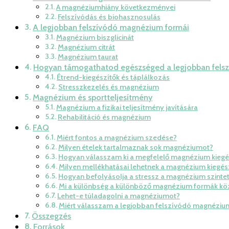
A magnéziumhiány következményei
Felszívódás és biohasznosulás
A legjobban felszívódó magnézium formái
Magnézium biszglicinát
Magnézium citrát
Magnézium taurat
Hogyan támogathatod egészséged a legjobban fel
Étrend-kiegészítők és táplálkozás
Stresszkezelés és magnézium
Magnézium és sportteljesítmény
Magnézium a fizikai teljesítmény javítására
Rehabilitáció és magnézium
FAQ
Miért fontos a magnézium szedése?
Milyen ételek tartalmaznak sok magnéziumot?
Hogyan válasszam ki a megfelelő magnézium kiegé
Milyen mellékhatásai lehetnek a magnézium kiegés
Hogyan befolyásolja a stressz a magnézium szinte
Mi a különbség a különböző magnézium formák kö
Lehet-e túladagolni a magnéziumot?
Miért válasszam a legjobban felszívódó magnéziu
Összegzés
Források