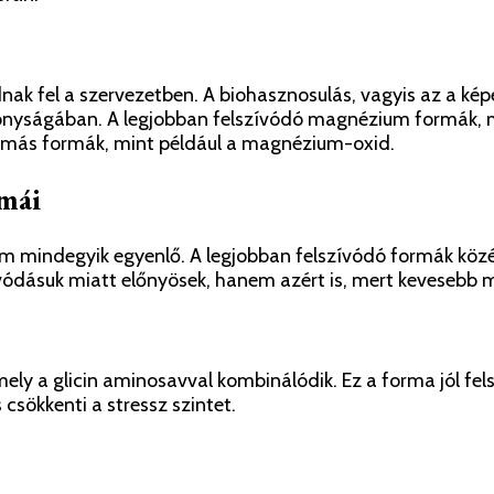
ak fel a szervezetben. A biohasznosulás, vagyis az a ké
onyságában. A legjobban felszívódó magnézium formák, m
t más formák, mint például a magnézium-oxid.
rmái
 mindegyik egyenlő. A legjobban felszívódó formák közé 
vódásuk miatt előnyösek, hanem azért is, mert kevesebb 
ly a glicin aminosavval kombinálódik. Ez a forma jól fel
sökkenti a stressz szintet.