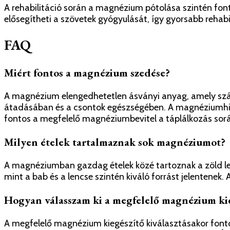
A rehabilitáció során a magnézium pótolása szintén font
elősegítheti a szövetek gyógyulását, így gyorsabb rehab
FAQ
Miért fontos a magnézium szedése?
A magnézium elengedhetetlen ásványi anyag, amely szám
átadásában és a csontok egészségében. A magnéziumhiá
fontos a megfelelő magnéziumbevitel a táplálkozás sor
Milyen ételek tartalmaznak sok magnéziumot?
A magnéziumban gazdag ételek közé tartoznak a zöld lev
mint a bab és a lencse szintén kiváló forrást jelentenek
Hogyan válasszam ki a megfelelő magnézium kie
A megfelelő magnézium kiegészítő kiválasztásakor font