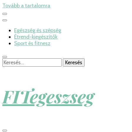
Tovább a tartalomra
Egészség és szépség
Étrend-kiegészítők
Sport és fitnesz
Keresés:
FITegeszseg