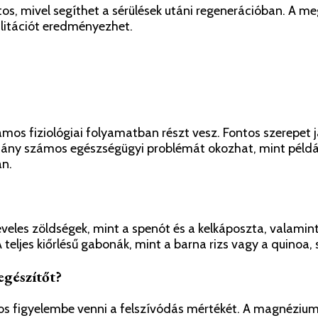
os, mivel segíthet a sérülések utáni regenerációban. A m
ilitációt eredményezhet.
os fiziológiai folyamatban részt vesz. Fontos szerepet 
ny számos egészségügyi problémát okozhat, mint példáu
án.
eles zöldségek, mint a spenót és a kelkáposzta, valamin
. A teljes kiőrlésű gabonák, mint a barna rizs vagy a qui
gészítőt?
os figyelembe venni a felszívódás mértékét. A magnézium