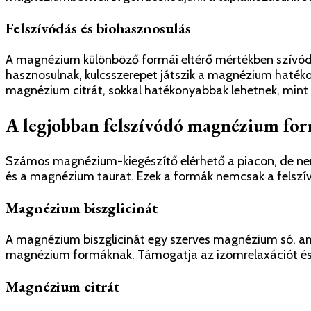
Felszívódás és biohasznosulás
A magnézium különböző formái eltérő mértékben szívódn
hasznosulnak, kulcsszerepet játszik a magnézium haték
magnézium citrát, sokkal hatékonyabbak lehetnek, min
A legjobban felszívódó magnézium fo
Számos magnézium-kiegészítő elérhető a piacon, de nem
és a magnézium taurat. Ezek a formák nemcsak a felszí
Magnézium biszglicinát
A magnézium biszglicinát egy szerves magnézium só, ame
magnézium formáknak. Támogatja az izomrelaxációt és c
Magnézium citrát