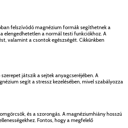
obban felszívódó magnézium formák segíthetnek a
 elengedhetetlen a normál testi funkciókhoz. A
st, valamint a csontok egészségét. Cikkünkben
zerepet játszik a sejtek anyagcseréjében. A
nézium segít a stressz kezelésében, mivel szabályozza
izomgörcsök, és a szorongás. A magnéziumhiány hosszú
ellenességekhez. Fontos, hogy a megfelelő