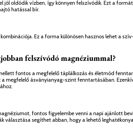
l jól oldódik vízben, így könnyen felszívódik. Ezt a form
jtó hatással bír.
mbinációja. Ez a forma különösen hasznos lehet a szív- 
gjobban felszívódó magnéziummal?
llett fontos a megfelelő táplálkozás és életmód fenntar
k a megfelelő ásványianyag-szint fenntartásában. Ezenkív
gához.
agnéziumot, fontos figyelembe venni a napi ajánlott bev
 választása segíthet abban, hogy a lehető leghatékonya