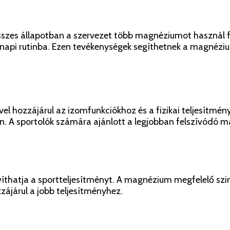
sszes állapotban a szervezet több magnéziumot használ fel
napi rutinba. Ezen tevékenységek segíthetnek a magnézium
l hozzájárul az izomfunkciókhoz és a fizikai teljesítmé
an. A sportolók számára ajánlott a legjobban felszívódó
hatja a sportteljesítményt. A magnézium megfelelő szintj
zzájárul a jobb teljesítményhez.