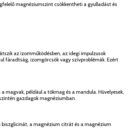
egfelelő magnéziumszint csökkentheti a gyulladást és
játszik az izomműködésben, az idegi impulzusok
l fáradtság, izomgörcsök vagy szívproblémák. Ezért
t a magvak, például a tökmag és a mandula. Hüvelyesek,
noa, szintén gazdagok magnéziumban.
 biszglicinát, a magnézium citrát és a magnézium