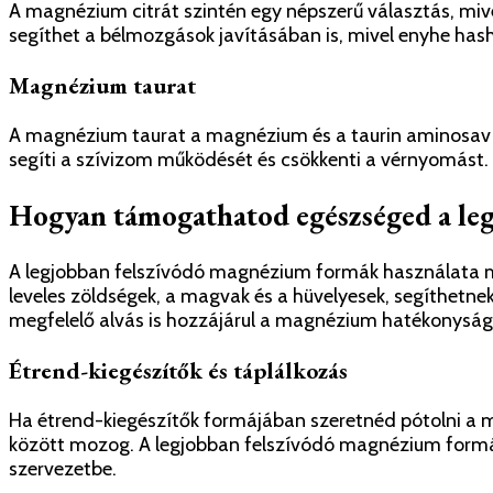
A magnézium citrát szintén egy népszerű választás, mive
segíthet a bélmozgások javításában is, mivel enyhe hasha
Magnézium taurat
A magnézium taurat a magnézium és a taurin aminosav ko
segíti a szívizom működését és csökkenti a vérnyomást.
Hogyan támogathatod egészséged a le
A legjobban felszívódó magnézium formák használata me
leveles zöldségek, a magvak és a hüvelyesek, segíthetne
megfelelő alvás is hozzájárul a magnézium hatékonysá
Étrend-kiegészítők és táplálkozás
Ha étrend-kiegészítők formájában szeretnéd pótolni a m
között mozog. A legjobban felszívódó magnézium formák
szervezetbe.