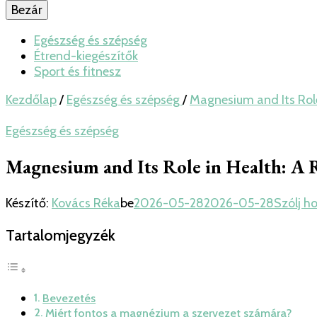
Bezár
Egészség és szépség
Étrend-kiegészítők
Sport és fitnesz
Kezdőlap
/
Egészség és szépség
/
Magnesium and Its Role
Egészség és szépség
Magnesium and Its Role in Health: A
Készítő:
Kovács Réka
be
2026-05-28
2026-05-28
Szólj h
Tartalomjegyzék
Bevezetés
Miért fontos a magnézium a szervezet számára?