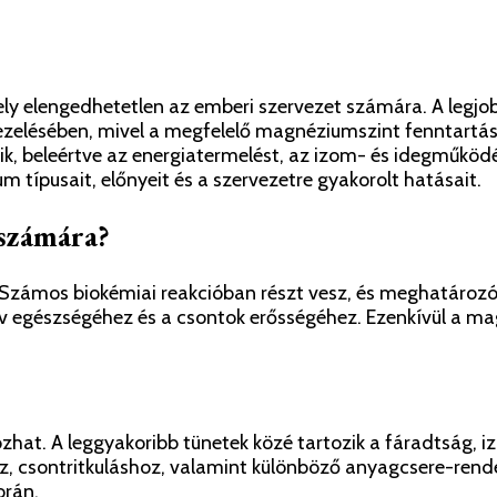
ly elengedhetetlen az emberi szervezet számára. A legj
elésében, mivel a megfelelő magnéziumszint fenntartása
, beleértve az energiatermelést, az izom- és idegműködé
 típusait, előnyeit és a szervezetre gyakorolt hatásait.
 számára?
Számos biokémiai reakcióban részt vesz, és meghatározó s
egészségéhez és a csontok erősségéhez. Ezenkívül a mag
at. A leggyakoribb tünetek közé tartozik a fáradtság, 
ez, csontritkuláshoz, valamint különböző anyagcsere-rend
orán.