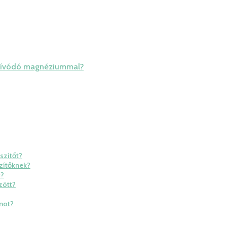
szívódó magnéziummal?
szítőt?
zítőknek?
t?
zött?
mot?