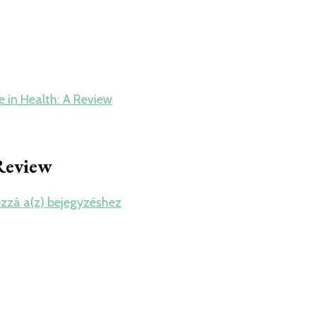
 in Health: A Review
 Review
Magnesium
ozzá a(z)
bejegyzéshez
and
Its
Role
in
Health:
A
Review