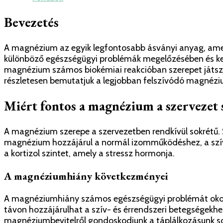
Bevezetés
A magnézium az egyik legfontosabb ásványi anyag, ame
különböző egészségügyi problémák megelőzésében és kez
magnézium számos biokémiai reakcióban szerepet játszik
részletesen bemutatjuk a legjobban felszívódó magnézium
Miért fontos a magnézium a szervezet
A magnézium szerepe a szervezetben rendkívül sokrétű. 
magnézium hozzájárul a normál izomműködéshez, a szív 
a kortizol szintet, amely a stressz hormonja.
A magnéziumhiány következményei
A magnéziumhiány számos egészségügyi problémát okozh
távon hozzájárulhat a szív- és érrendszeri betegségekh
magnéziumbevitelről gondoskodjunk a táplálkozásunk s