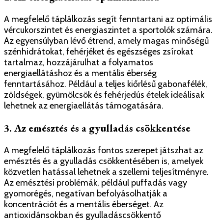
A megfelelő táplálkozás segít fenntartani az optimális
vércukorszintet és energiaszintet a sportolók számára.
Az egyensúlyban lévő étrend, amely magas minőségű
szénhidrátokat, fehérjéket és egészséges zsírokat
tartalmaz, hozzájárulhat a folyamatos
energiaellátáshoz és a mentális éberség
fenntartásához. Például a teljes kiőrlésű gabonafélék,
zöldségek, gyümölcsök és fehérjedús ételek ideálisak
lehetnek az energiaellátás támogatására.
3. Az emésztés és a gyulladás csökkentése
A megfelelő táplálkozás fontos szerepet játszhat az
emésztés és a gyulladás csökkentésében is, amelyek
közvetlen hatással lehetnek a szellemi teljesítményre.
Az emésztési problémák, például puffadás vagy
gyomorégés, negatívan befolyásolhatják a
koncentrációt és a mentális éberséget. Az
antioxidánsokban és gyulladáscsökkentő