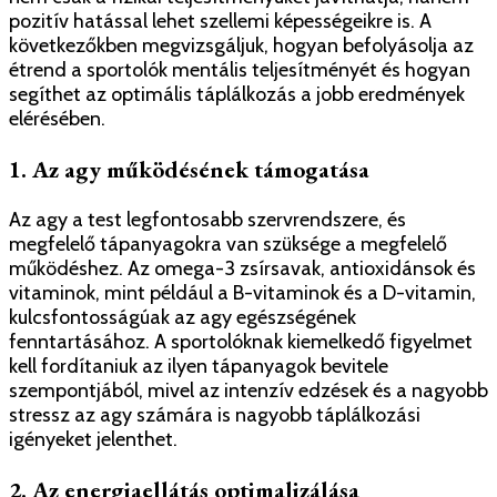
pozitív hatással lehet szellemi képességeikre is. A
következőkben megvizsgáljuk, hogyan befolyásolja az
étrend a sportolók mentális teljesítményét és hogyan
segíthet az optimális táplálkozás a jobb eredmények
elérésében.
1. Az agy működésének támogatása
Az agy a test legfontosabb szervrendszere, és
megfelelő tápanyagokra van szüksége a megfelelő
működéshez. Az omega-3 zsírsavak, antioxidánsok és
vitaminok, mint például a B-vitaminok és a D-vitamin,
kulcsfontosságúak az agy egészségének
fenntartásához. A sportolóknak kiemelkedő figyelmet
kell fordítaniuk az ilyen tápanyagok bevitele
szempontjából, mivel az intenzív edzések és a nagyobb
stressz az agy számára is nagyobb táplálkozási
igényeket jelenthet.
2. Az energiaellátás optimalizálása