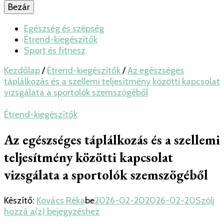
Bezár
Egészség és szépség
Étrend-kiegészítők
Sport és fitnesz
Kezdőlap
/
Étrend-kiegészítők
/
Az egészséges
táplálkozás és a szellemi teljesítmény közötti kapcsolat
vizsgálata a sportolók szemszögéből
Étrend-kiegészítők
Az egészséges táplálkozás és a szellemi
teljesítmény közötti kapcsolat
vizsgálata a sportolók szemszögéből
Készítő:
Kovács Réka
be
2026-02-20
2026-02-20
Szólj
Az
hozzá a(z)
bejegyzéshez
egészséges