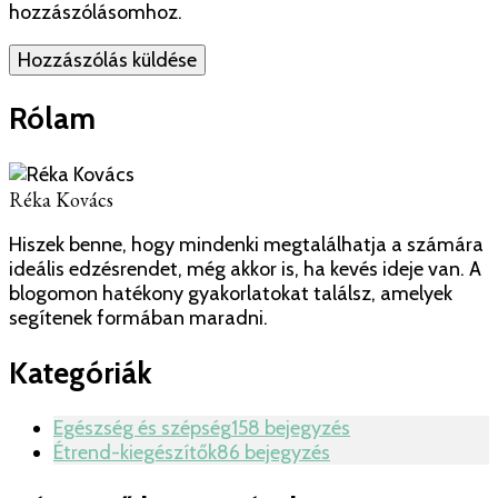
hozzászólásomhoz.
Rólam
Réka Kovács
Hiszek benne, hogy mindenki megtalálhatja a számára
ideális edzésrendet, még akkor is, ha kevés ideje van. A
blogomon hatékony gyakorlatokat találsz, amelyek
segítenek formában maradni.
Kategóriák
Egészség és szépség
158 bejegyzés
Étrend-kiegészítők
86 bejegyzés