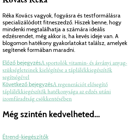
Réka Kovács vagyok, fogyásra és testformálásra
specializálódott fitneszedző. Hiszek benne, hogy
mindenki megtalálhatja a számára ideális
edzésrendet, még akkor is, ha kevés ideje van. A
blogomon hatékony gyakorlatokat találsz, amelyek
segítenek formában maradni.
Bejegyzés
A sportolók vitamin- és ásványi anyag-
Előző bejegyzés
szükségleteinek kielégítése a táplálékkiegészítők
navigáció
segítségével
A regenerációt elősegítő
Következő bejegyzés
táplálékkiegészítők hatékonysága az edzés utáni
izomfáradtság csökkentésében
Még szintén kedvelheted...
Étrend-kiegészítők