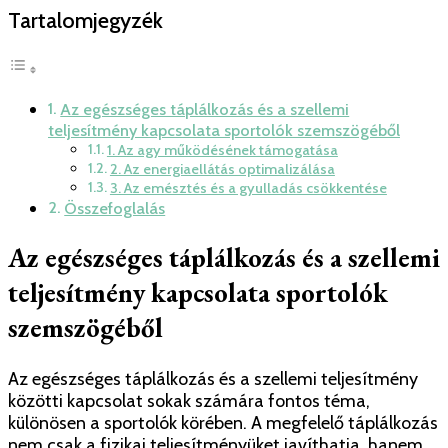
táplálkozás
Tartalomjegyzék
és
a
szellemi
teljesítmény
Az egészséges táplálkozás és a szellemi
közötti
teljesítmény kapcsolata sportolók szemszögéből
kapcsolat
1. Az agy működésének támogatása
2. Az energiaellátás optimalizálása
vizsgálata
3. Az emésztés és a gyulladás csökkentése
a
Összefoglalás
sportolók
szemszögéből
Az egészséges táplálkozás és a szellemi
teljesítmény kapcsolata sportolók
szemszögéből
Az egészséges táplálkozás és a szellemi teljesítmény
közötti kapcsolat sokak számára fontos téma,
különösen a sportolók körében. A megfelelő táplálkozás
nem csak a fizikai teljesítményüket javíthatja, hanem